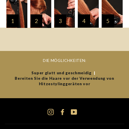
1
2
3
4
5
DIE MÖGLICHKEITEN:
Super glatt und geschmeidig
|
Bereiten Sie die Haare vor der Verwendung von
Hitzestylinggeräten vor
Instagram
Facebook
YouTube