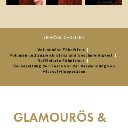
DIE MÖGLICHKEITEN:
Voluminöse Föhnfrisur
|
Volumen und zugleich Glanz und Geschmeidigkeit
|
Raffinierte Föhnfrisur
|
Vorbereitung der Haare vor der Verwendung von
Hitzestylinggeräten
GLAMOURÖS &