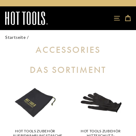
SEITEN
E
Startseite
/
ACCESSORIES
DAS SORTIMENT
HOT TOOLS ZUBEHÖR
HOT TOOLS ZUBEHÖR
AUFBEWAHRUNGSTASCHE
HITZESCHUTZ-