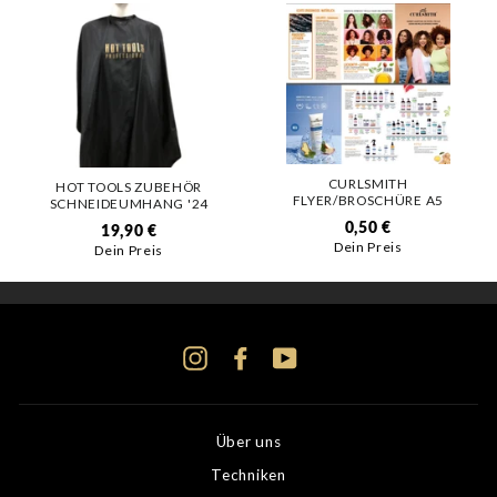
CURLSMITH
HOT TOOLS ZUBEHÖR
FLYER/BROSCHÜRE A5
SCHNEIDEUMHANG '24
0,50 €
19,90 €
Dein Preis
Dein Preis
Instagram
Facebook
YouTube
Über uns
Techniken