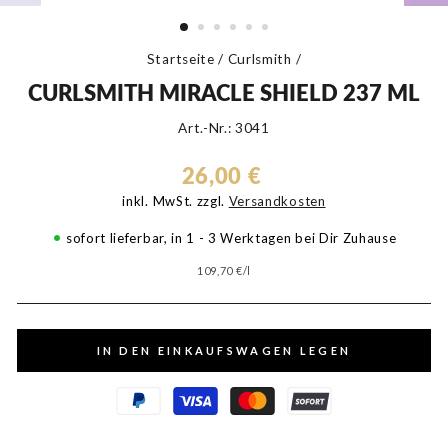
Startseite
/
Curlsmith
/
CURLSMITH MIRACLE SHIELD 237 ML
Art.-Nr.: 3041
Normaler
26,00 €
Preis
inkl. MwSt. zzgl.
Versandkosten
•
sofort lieferbar, in 1 - 3 Werktagen bei Dir Zuhause
109,70 €
/
l
IN DEN EINKAUFSWAGEN LEGEN