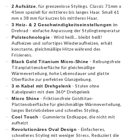
, für grenzenlose Stylings. Classic 71mm x
2 Aufsätze
45mm speziell für mittleres bis langes Haar. Small 61
mm x 38 mm für kurzes bis mittleres Haar.
im
3 Heiz- & 2 Geschwindigkeitseinstellungen
Drehrad - einfache Anpassung der Stylingtemperatur
- Wird heiß... bleibt heiß!
Pulstechnologie
Aufheizen und sofortiges Wiederaufheizen, erhält
konstante, gleichmäßige Hitze während des
Frisierens.
- Reibungsfreie
Black Gold Titanium Micro-Shine
Titanplattenoberfläche für gleichmäßige
Wärmeverteilung, hohe Lebensdauer und glatte
Oberfläche zur perfekten Glanzgebung.
- Stylen ohne
3 m Kabel mit Drehgelenk
Kabelgewirr mit dem 360° Drehgelenk
- Friktionsfreie Goldtitan-
Micro Shine
Plattenoberfläche für gleichmäßige Wärmeverteilung,
langes Betriebsleben und schnelles Styling.
- Gummierte Endkappe, die nicht mit
Cool Touch
aufheizt
- Einfacheres,
Revolutionäres Oval Design
schnelleres Styling mit weniger Stress. Reduziert die